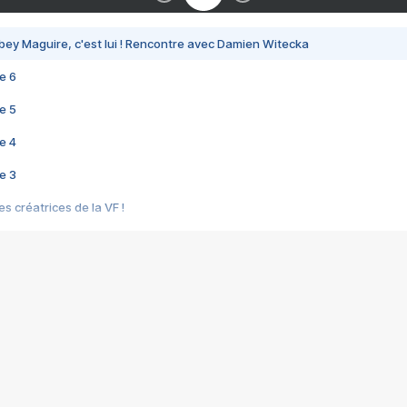
bey Maguire, c'est lui ! Rencontre avec Damien Witecka
e 6
e 5
e 4
e 3
s créatrices de la VF !
e 2
e 1
e Mektoub My Love arrive enfin ! Rencontre avec Shaïn Boumedine et Sal
i : après Toni en famille
elle réalise le bouleversant Dites lui que je l'aime
ais ! Rencontre autour de Vie privée de Rebecca Zlotowski