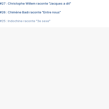
#27 : Christophe Willem raconte "Jacques a dit"
#26 : Chimène Badi raconte "Entre nous"
#25 : Indochine raconte "3e sexe"
#24 : Zaho raconte "C'est chelou"
#23 : Patrick Bruel raconte "Au café des délices"
#22 : Kyo raconte "Le chemin"
#21 : Nolwenn Leroy raconte "Cassé"
#20 : Patrick Hernandez raconte "Born to be alive"
#19 : Lorie raconte "Près de moi"
#18 : Michael Jones raconte "A nos actes manqués" (avec Jean-Jacque
#17 : Khaled raconte "Aïcha"
#16 : Corneille raconte "Parce qu'on vient de loin"
#15 : Indochine raconte "L'aventurier"