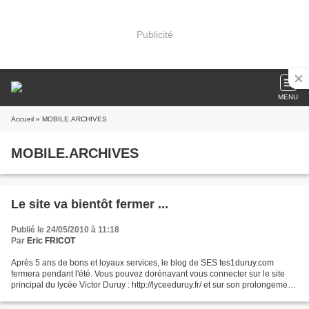
Publicité
MENU
Accueil
» MOBILE.ARCHIVES
MOBILE.ARCHIVES
Le site va bientôt fermer ...
Publié le 24/05/2010 à 11:18
Par
Eric FRICOT
Après 5 ans de bons et loyaux services, le blog de SES tes1duruy.com
fermera pendant l'été. Vous pouvez dorénavant vous connecter sur le site
principal du lycée Victor Duruy : http://lyceeduruy.fr/ et sur son prolongement,
le nouveau site de ses : http://lyceeduruy.fr/ses/...