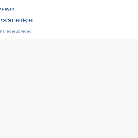
im Rayan
 toutes les règles
s les jeux vidéo
us choquant de Rockstar ? - Le scandale BULLY
e plus moche de Steam
du RÊVE tourne au CAUCHEMAR
pendant 8 heures
it… à tort
umiliés par un jeu vidéo
ire - Final Fantasy 8
ti un empire - Age of Empires
story DOFUS