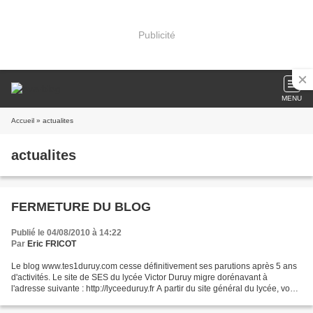
Publicité
MENU
Accueil
» actualites
actualites
FERMETURE DU BLOG
Publié le 04/08/2010 à 14:22
Par
Eric FRICOT
Le blog www.tes1duruy.com cesse définitivement ses parutions après 5 ans
d'activités. Le site de SES du lycée Victor Duruy migre dorénavant à
l'adresse suivante : http://lyceeduruy.fr A partir du site général du lycée, vous
pourrez vous connecter sur...