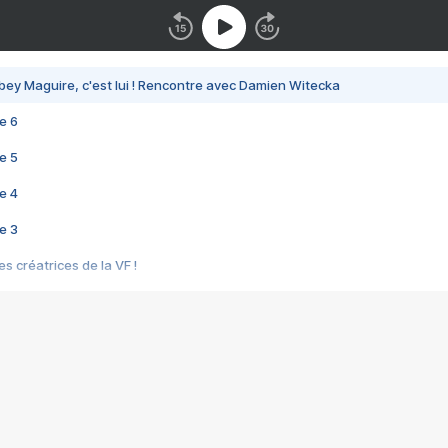
bey Maguire, c'est lui ! Rencontre avec Damien Witecka
e 6
e 5
e 4
e 3
s créatrices de la VF !
e 2
e 1
e Mektoub My Love arrive enfin ! Rencontre avec Shaïn Boumedine et Sal
i : après Toni en famille
elle réalise le bouleversant Dites lui que je l'aime