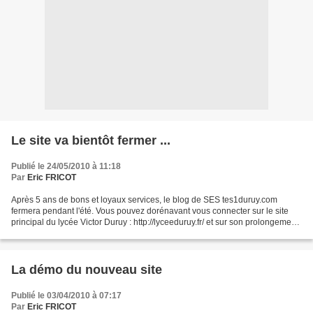
Le site va bientôt fermer ...
Publié le 24/05/2010 à 11:18
Par
Eric FRICOT
Après 5 ans de bons et loyaux services, le blog de SES tes1duruy.com
fermera pendant l'été. Vous pouvez dorénavant vous connecter sur le site
principal du lycée Victor Duruy : http://lyceeduruy.fr/ et sur son prolongement,
le nouveau site de ses : http://lyceeduruy.fr/ses/...
La démo du nouveau site
Publié le 03/04/2010 à 07:17
Par
Eric FRICOT