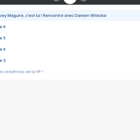
bey Maguire, c'est lui ! Rencontre avec Damien Witecka
e 6
e 5
e 4
e 3
s créatrices de la VF !
e 2
e 1
e Mektoub My Love arrive enfin ! Rencontre avec Shaïn Boumedine et Sal
i : après Toni en famille
elle réalise le bouleversant Dites lui que je l'aime
ais ! Rencontre autour de Vie privée de Rebecca Zlotowski