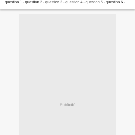
question 1 - question 2 - question 3 - question 4 - question 5 - question 6 -
question 7 Voir ensuite le plan détaillé...
Publicité