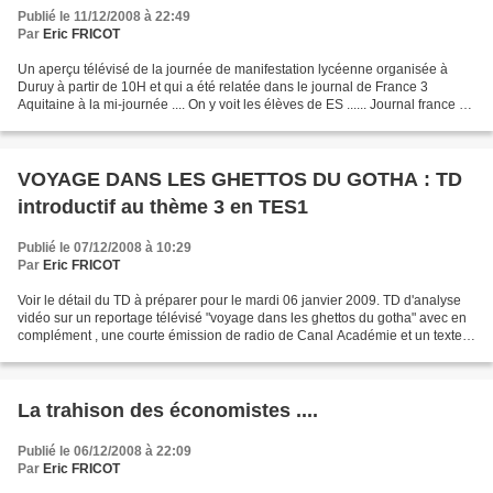
Publié le 11/12/2008 à 22:49
Par
Eric FRICOT
Un aperçu télévisé de la journée de manifestation lycéenne organisée à
Duruy à partir de 10H et qui a été relatée dans le journal de France 3
Aquitaine à la mi-journée .... On y voit les élèves de ES ...... Journal france 3
aquitaine 12 11 08 Manif DURUY...
VOYAGE DANS LES GHETTOS DU GOTHA : TD
introductif au thème 3 en TES1
Publié le 07/12/2008 à 10:29
Par
Eric FRICOT
Voir le détail du TD à préparer pour le mardi 06 janvier 2009. TD d'analyse
vidéo sur un reportage télévisé "voyage dans les ghettos du gotha" avec en
complément , une courte émission de radio de Canal Académie et un texte
sur l'élite internationale....
La trahison des économistes ....
Publié le 06/12/2008 à 22:09
Par
Eric FRICOT