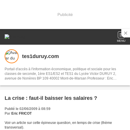
Publicité
MENU
tes1duruy.com
Portail d'accès à l'information économique, politique et sociale pour les
classes de seconde, 1ère ES1/ES2 et TES1 du Lycée Victor DURUY 2,
avenue de Nonères BP 109 40002 Mont-de-Marsan Professeur : Eric
FRICOT
La crise : faut-il baisser les salaires ?
Publié le 02/06/2009 à 08:59
Par
Eric FRICOT
Voir un article sur cette épineuse question, en temps de crise (thème
transversal).