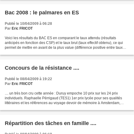
Bac 2008 : le palmares en ES
Publié le 10/04/2009 à 06:28
Par
Eric FRICOT
Voici les résultats du BAC ES en comparant le taux attendu (résultats
anticipés en fonction des CSP) et le taux brut (taux effectif obtenu), ce qui
permet de mettre en avant de la plus value (différence positive entre taux
brut et taux attendu) ou le...
Concours de la résistance ....
Publié le 08/04/2009 à 19:22
Par
Eric FRICOT
.... un très bon cru cette année : Duruy empoche 10 prix sur les 24 prix
individuels. Raphaelle Pérrigaud (TES1) 1er prix lycée pour ses qualités
littéraires et les références au voyage devoir de mémoire à Amsterdam,
Berlin, Prague, Terezin et Nuremberg....
Répartition des tâches en famille ....